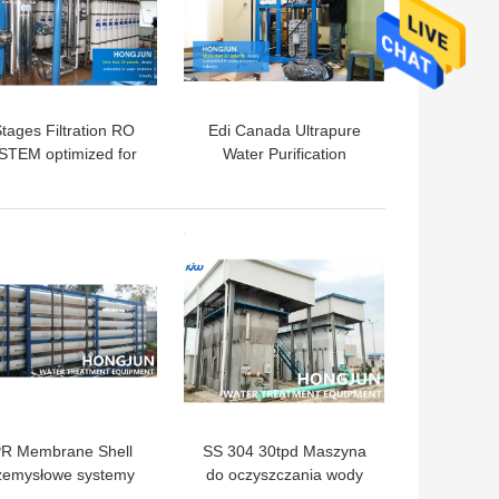
Stages Filtration RO
Edi Canada Ultrapure
STEM optimized for
Water Purification
ater pressure 0.2-
System Featuring 9980
0.4Mpa industrial
Desalination Rate and
erse osmosis water
CNP Or Pump Ideal for
LEPSZA CENA
NAJLEPSZA CENA
filtration system
Laboratories
R Membrane Shell
SS 304 30tpd Maszyna
zemysłowe systemy
do oczyszczania wody
szczania wody pitnej
pitnej Oczyszczanie