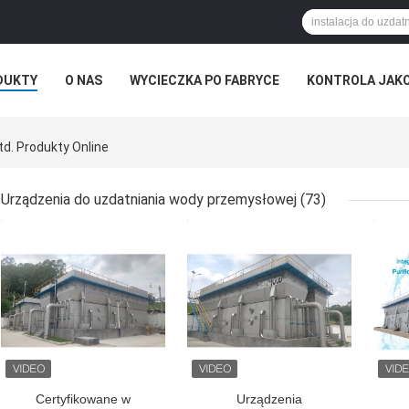
DUKTY
O NAS
WYCIECZKA PO FABRYCE
KONTROLA JAK
d. Produkty Online
Urządzenia do uzdatniania wody przemysłowej
(73)
NAJLEPSZA CENA
NAJLEPSZA CENA
NAJ
Certyfikowane w
Urządzenia