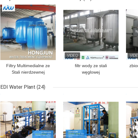
NAJLEPSZA CENA
NAJLEPSZA CENA
NAJ
urz
Filtry Multimedialne ze
filtr wody ze stali
zbio
Stali nierdzewnej
węglowej
Uzdatnianie wody 250L-
10000L Pojemność 1 rok
EDI Water Plant
(24)
gwarancji
NAJLEPSZA CENA
NAJLEPSZA CENA
NAJ