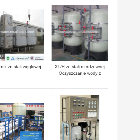
oczyszczającym z
P56 i zbiornik PE do
LEPSZA CENA
NAJLEPSZA CENA
pomalowaniem
oczyszczalni wody
epoksydowym i
dopasowanym
ądzeniem mieszania
rnik ze stali węglowej
3T/H ze stali nierdzewnej
Oczyszczanie wody z
zbiornikiem FRP HJ-
EDECEE28
LEPSZA CENA
NAJLEPSZA CENA