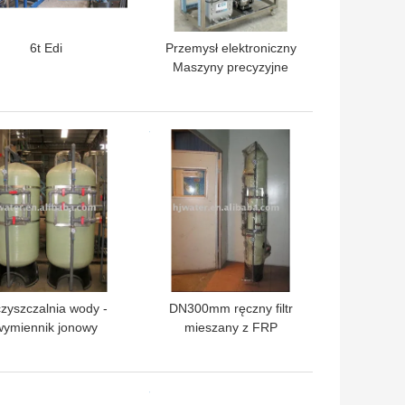
6t Edi
Przemysł elektroniczny
Maszyny precyzyjne
Urządzenie precyzyjnego
systemu filtracji EDI
LEPSZA CENA
NAJLEPSZA CENA
zyszczalnia wody -
DN300mm ręczny filtr
wymiennik jonowy
mieszany z FRP
LEPSZA CENA
NAJLEPSZA CENA