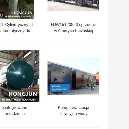
T Cylindryczny filtr
HJW15120823 sprzedaż
automatyczny do
w Ameryce Łacińskiej
zdatniania wody w
napowietrzany
rzece
zanurzeniowy moduł
membranowy dla
LEPSZA CENA
NAJLEPSZA CENA
przemysłowego systemu
oczyszczania ścieków
Zintegrowane
Kompletna stacja
urządzenie
filtracyjna wody
oczyszczające z
wyposażona w
opakowaniem
urządzenie dozowania