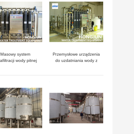
Masowy system
Przemysłowe urządzenia
rafiltracji wody pitnej
do uzdatniania wody z
talacja do filtrowania
membraną
 przez fabrykę wody
ultrafiltracyjną
pitnej
LEPSZA CENA
NAJLEPSZA CENA