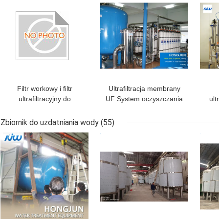
Filtr workowy i filtr
Ultrafiltracja membrany
ultrafiltracyjny do
UF System oczyszczania
ult
ponownego
czystej wody do
Ins
wykorzystania wody
oczyszczania wody
wody
Zbiornik do uzdatniania wody
(55)
oczyszczonej
NAJLEPSZA CENA
NAJLEPSZA CENA
NAJ