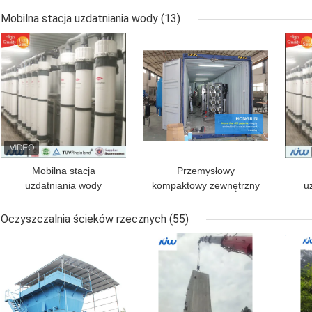
wody z kranu
Aut
Mobilna stacja uzdatniania wody
(13)
NAJLEPSZA CENA
NAJLEPSZA CENA
NAJ
Mobilna stacja
Przemysłowy
uzdatniania wody
kompaktowy zewnętrzny
u
odwróconej osmozy do
filtr do wody System
fazo
picia
odwróconej osmozy Ro
Oczyszczalnia ścieków rzecznych
(55)
Plant
NAJLEPSZA CENA
NAJLEPSZA CENA
NAJ