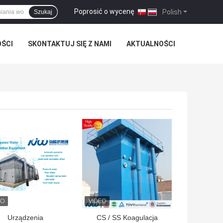
Poprosić o wycenę
|
Polish
Szukaj
OŚCI
SKONTAKTUJ SIĘ Z NAMI
AKTUALNOŚCI
LEPSZA CENA
NAJLEPSZA CENA
Urządzenia
CS / SS Koagulacja