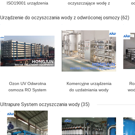
ISO19001 urządzenia
oczyszczające wodę z
o
oczyszczające wodę
rzek/wodów
rze
przemysłową do operacji
powierzchniowych z
dla
Urządzenie do oczyszczania wody z odwróconej osmozy
(62)
na dużą skalę i
przepływem 250 lph i
NAJLEPSZA CENA
NAJLEPSZA CENA
NAJ
osadzenia płynów
certyfikatem ISO19001
Ozon UV Odwrotna
Komercyjne urządzenia
Ro
osmoza RO System
do uzdatniania wody
wod
oczyszczania wody pitnej
metodą odwróconej
dl
CNP lub pompa
osmozy FRP / SS304
Ultrapure System oczyszczania wody
(35)
Materiał filtracyjny
NAJLEPSZA CENA
NAJLEPSZA CENA
NAJ