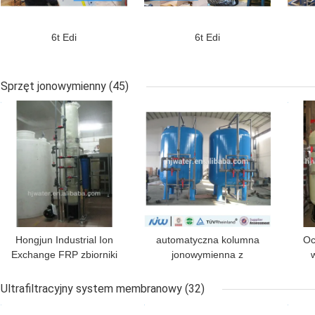
6t Edi
6t Edi
Sprzęt jonowymienny
(45)
NAJLEPSZA CENA
NAJLEPSZA CENA
NAJ
Hongjun Industrial Ion
automatyczna kolumna
Oc
Exchange FRP zbiorniki
jonowymienna z
zawory mechaniczne HJ-
mieszanym złożem ze
I
stali węglowej duplex
Ultrafiltracyjny system membranowy
(32)
NAJLEPSZA CENA
NAJLEPSZA CENA
NAJ