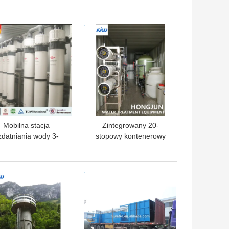
omatyczna maszyna
jeziora rzeki
do filtracji RO
LEPSZA CENA
NAJLEPSZA CENA
Mobilna stacja
Zintegrowany 20-
zdatniania wody 3-
stopowy kontenerowy
wa 40 stóp 7000 l / h
system oczyszczania
wody
LEPSZA CENA
NAJLEPSZA CENA