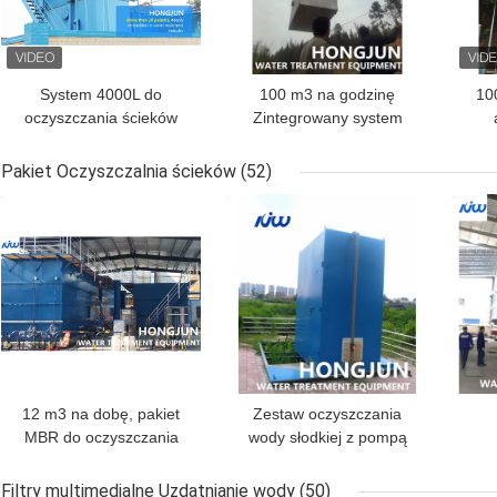
System 4000L do
100 m3 na godzinę
100
oczyszczania ścieków
Zintegrowany system
przemysłowych z pompą
oczyszczania wody
u
dozującą P56
czystej
Pakiet Oczyszczalnia ścieków
(52)
NAJLEPSZA CENA
NAJLEPSZA CENA
NAJ
12 m3 na dobę, pakiet
Zestaw oczyszczania
MBR do oczyszczania
wody słodkiej z pompą
wody dla wysypisk śmieci
dozowania P56
Filtry multimedialne Uzdatnianie wody
(50)