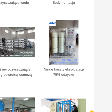
czyszczające wodę
Sedymentacja
ki z osadów płynnych
Przemysłowy
 obszarów wiejskich
zintegrowany system
oczyszczania wody
LEPSZA CENA
NAJLEPSZA CENA
śliny oczyszczające
Niskie koszty eksploatacji
ę odwrotną osmozą
75% odzysku
a wody z kranu lub
rzeki
LEPSZA CENA
NAJLEPSZA CENA