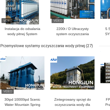
Instalacja do odsalania
2200t / D Ultraczysty
5 
wody pitnej System
system oczyszczania
SY
uzdatniania wody
wody Bezpośredni sprzęt
w
600T/D
do ultrafiltracji
Przemysłowe systemy oczyszczania wody pitnej
(27)
membranowej wody
rev
NAJLEPSZA CENA
NAJLEPSZA CENA
NAJ
pitnej
30tpd 10000tpd Scenic
Zintegrowany sprzęt do
FP
Water Mountain Spring
oczyszczania wody dla
Pr
Water Purifier
wiejskich oczyszczalni
oczy